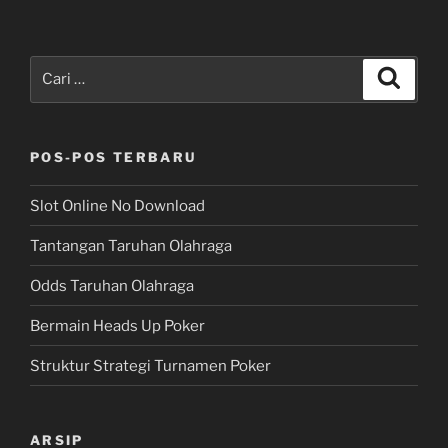
Pencarian
Cari
untuk:
POS-POS TERBARU
Slot Online No Download
Tantangan Taruhan Olahraga
Odds Taruhan Olahraga
Bermain Heads Up Poker
Struktur Strategi Turnamen Poker
ARSIP