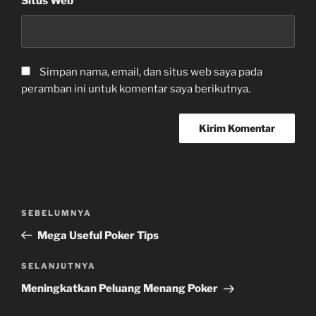
Situs Web
Simpan nama, email, dan situs web saya pada
peramban ini untuk komentar saya berikutnya.
Navigasi
SEBELUMNYA
Pos
pos
Sebelumnya
Mega Useful Poker Tips
SELANJUTNYA
Pos
Selanjutnya
Meningkatkan Peluang Menang Poker