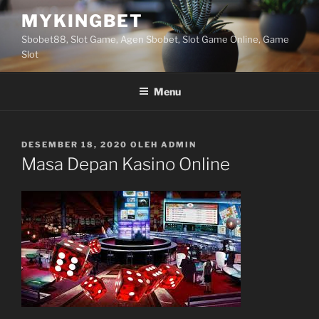
Lompat
MYKINGBET
ke
Sbobet88, Slot Game, Agen Sbobet, Slot Game Online, Game
konten
Slot
Menu
DIPOSKAN
DESEMBER 18, 2020
OLEH
ADMIN
PADA
Masa Depan Kasino Online