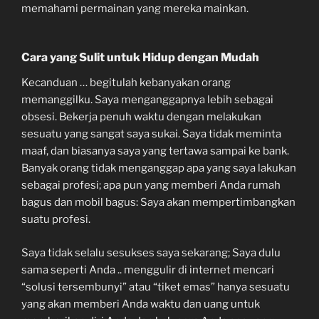
memahami permainan yang mereka mainkan.
Cara yang Sulit untuk Hidup dengan Mudah
Kecanduan … begitulah kebanyakan orang
memanggilku. Saya menganggapnya lebih sebagai
obsesi. Bekerja penuh waktu dengan melakukan
sesuatu yang sangat saya sukai. Saya tidak meminta
maaf, dan biasanya saya yang tertawa sampai ke bank.
Banyak orang tidak menganggap apa yang saya lakukan
sebagai profesi; apa pun yang memberi Anda rumah
bagus dan mobil bagus: Saya akan mempertimbangkan
suatu profesi.
Saya tidak selalu sesukses saya sekarang; Saya dulu
sama seperti Anda .. menggulir di internet mencari
“solusi tersembunyi” atau “tiket emas” hanya sesuatu
yang akan memberi Anda waktu dan uang untuk