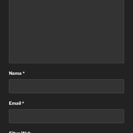
Nama
*
Email
*