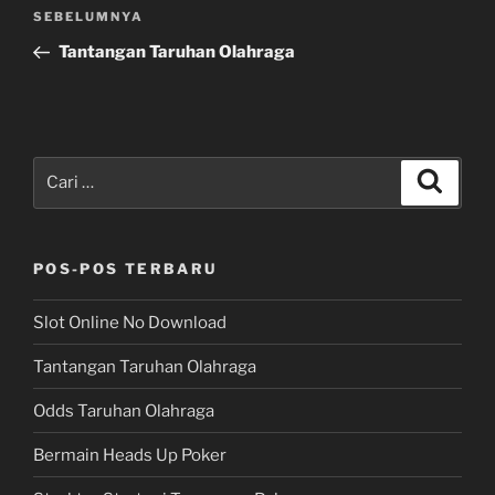
Navigasi
SEBELUMNYA
Pos
pos
Sebelumnya
Tantangan Taruhan Olahraga
Pencarian
Cari
untuk:
POS-POS TERBARU
Slot Online No Download
Tantangan Taruhan Olahraga
Odds Taruhan Olahraga
Bermain Heads Up Poker