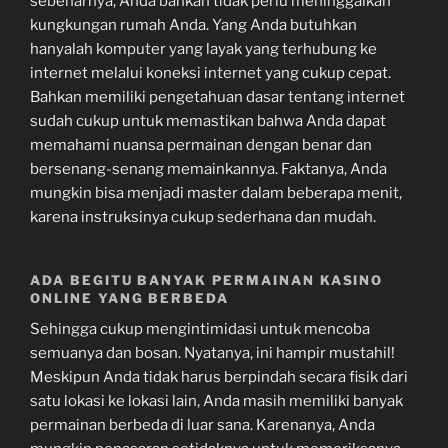
sebenarnya, Anda bahkan tidak perlu meninggalkan
kungkungan rumah Anda. Yang Anda butuhkan
hanyalah komputer yang layak yang terhubung ke
internet melalui koneksi internet yang cukup cepat.
Bahkan memiliki pengetahuan dasar tentang internet
sudah cukup untuk memastikan bahwa Anda dapat
memahami nuansa permainan dengan benar dan
bersenang-senang memainkannya. Faktanya, Anda
mungkin bisa menjadi master dalam beberapa menit,
karena instruksinya cukup sederhana dan mudah.
ADA BEGITU BANYAK PERMAINAN KASINO
ONLINE YANG BERBEDA
Sehingga cukup mengintimidasi untuk mencoba
semuanya dan bosan. Nyatanya, ini hampir mustahil!
Meskipun Anda tidak harus berpindah secara fisik dari
satu lokasi ke lokasi lain, Anda masih memiliki banyak
permainan berbeda di luar sana. Karenanya, Anda