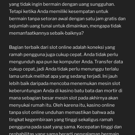
yang tidak ingin bermain dengan uang sungguhan.
Tetapi ketika Anda memiliki kesempatan untuk
bermain tanpa setoran awal dengan satu jam gratis dan
sejumlah uang tunai untuk dimainkan, mengapa tidak
memanfaatkannya sebaik-baiknya?
Bagian terbaik dari slot online adalah koneksi yang
ramah pengguna juga cukup cepat. Anda tidak perlu
mengunduh apa pun ke komputer Anda. Transfer data
cukup cepat, jadi Anda tidak perlu menunggu terlalu
lama untuk melihat apa yang sedang terjadi. Ini jauh
lebih baik daripada mencoba menemukan mesin slot
keberuntungan Anda di kasino batu bata dan mortir di
mana sebagian besar mesin slot pada akhirnya akan
menyukai rumah itu. Oleh karena itu, kasino online
tanpa slot online unduhan memastikan bahwa ada
tingkat kegembiraan yang tinggi sekaligus ramah
pengguna pada saat yang sama. Kecepatan tinggi dan
probabilitas yang sama berarti pengalaman bermain