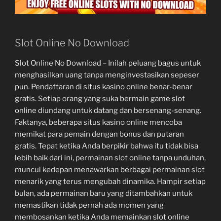
Slot Online No Download
Slot Online No Download – Inilah peluang bagus untuk
menghasilkan uang tanpa menginvestasikan sepeser
pun. Pendaftaran di situs kasino online benar-benar
gratis. Setiap orang yang suka bermain game slot
online diundang untuk datang dan bersenang-senang.
Faktanya, beberapa situs kasino online mencoba
memikat para pemain dengan bonus dan putaran
gratis. Tepat ketika Anda berpikir bahwa itu tidak bisa
lebih baik dari ini, permainan slot online tanpa unduhan,
muncul kedepan menawarkan berbagai permainan slot
menarik yang terus mengubah dinamika. Hampir setiap
bulan, ada permainan baru yang ditambahkan untuk
memastikan tidak pernah ada momen yang
membosankan ketika Anda memainkan slot online