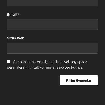
Email
*
Situs Web
Simpan nama, email, dan situs web saya pada
peramban ini untuk komentar saya berikutnya.