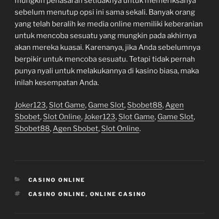
mungkin penasaran setidaknya untuk memeriksanya
sebelum menutup opsi ini sama sekali. Banyak orang
yang telah beralih ke media online memiliki keberanian
untuk mencoba sesuatu yang mungkin pada akhirnya
akan mereka kuasai. Karenanya, jika Anda sebelumnya
berpikir untuk mencoba sesuatu. Tetapi tidak pernah
punya nyali untuk melakukannya di kasino biasa, maka
inilah kesempatan Anda.
Joker123
,
Slot Game
,
Game Slot
,
Sbobet88
,
Agen
Sbobet
,
Slot Online
,
Joker123
,
Slot Game
,
Game Slot
,
Sbobet88
,
Agen Sbobet
,
Slot Online
.
KATEGORI
CASINO ONLINE
TAG
CASINO ONLINE
,
ONLINE CASINO