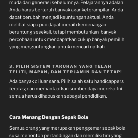
muda dari generasi sebelumnya. Pelajarannya adalah
Anda harus bertaruh banyak agar keterampilan Anda
dapat berubah menjadi keuntungan aktual. Anda
melihat siapa pun dapat meraih kemenangan
beruntung sesekali, tetapi membutuhkan banyak
percobaan untuk mendapatkan cukup banyak pemilih
yang menguntungkan untuk mencari nafkah.
3. PILIH SISTEM TARUHAN YANG TELAH
TELITI, MAPAN, DAN TERJAMIN DAN TETAP!
Ada banyak di luar sana. Pilih salah satu handicappers
teratas; dan memanfaatkan sumber daya mereka. Ini
semua harus dihapuskan sebagai pendidikan.
Cara Menang Dengan Sepak Bola
Semua orang yang merupakan penggemar sepak bola
suka menonton pertandingan dan memiliki tim yang