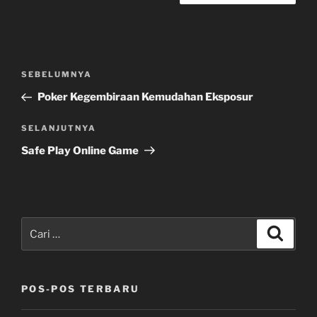
Navigasi
SEBELUMNYA
Pos
pos
Sebelumnya
Poker Kegembiraan Kemudahan Eksposur
SELANJUTNYA
Pos
Selanjutnya
Safe Play Online Game
Pencarian
Cari
untuk:
POS-POS TERBARU