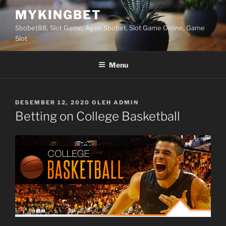
Lompat
MYKINGBET
ke
Sbobet88, Slot Game, Agen Sbobet, Slot Game Online, Game
konten
Slot
Menu
DIPOSKAN
DESEMBER 12, 2020
OLEH
ADMIN
PADA
Betting on College Basketball