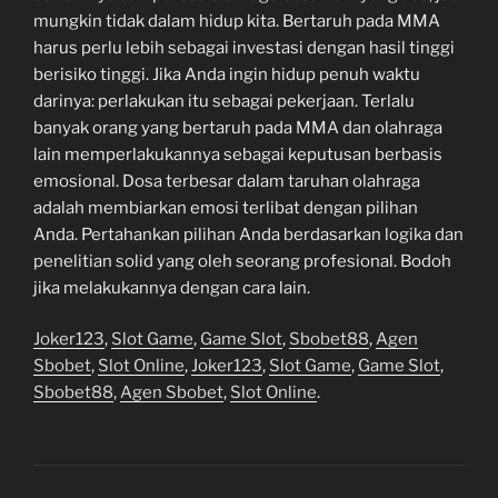
mungkin tidak dalam hidup kita. Bertaruh pada MMA
harus perlu lebih sebagai investasi dengan hasil tinggi
berisiko tinggi. Jika Anda ingin hidup penuh waktu
darinya: perlakukan itu sebagai pekerjaan. Terlalu
banyak orang yang bertaruh pada MMA dan olahraga
lain memperlakukannya sebagai keputusan berbasis
emosional. Dosa terbesar dalam taruhan olahraga
adalah membiarkan emosi terlibat dengan pilihan
Anda. Pertahankan pilihan Anda berdasarkan logika dan
penelitian solid yang oleh seorang profesional. Bodoh
jika melakukannya dengan cara lain.
Joker123
,
Slot Game
,
Game Slot
,
Sbobet88
,
Agen
Sbobet
,
Slot Online
,
Joker123
,
Slot Game
,
Game Slot
,
Sbobet88
,
Agen Sbobet
,
Slot Online
.