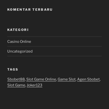
KOMENTAR TERBARU
KATEGORI
Casino Online
Uncategorized
TAGS
Sbobet88
,
Slot Game Online
,
Game Slot
,
Agen Sbobet
,
Slot Game
,
Joker123