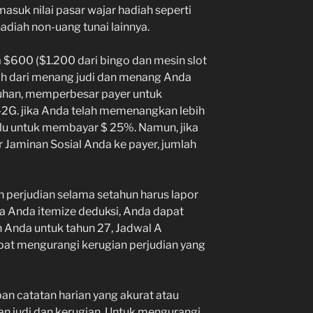
asuk nilai pasar wajar hadiah seperti
hadiah non-uang tunai lainnya.
$600 ($1.200 dari bingo dan mesin slot
ebih dari menang judi dan menang Anda
ruhan, memperbesar payer untuk
G. jika Anda telah memenangkan lebih
rlu untuk membayar $ 25%. Namun, jika
Jaminan Sosial Anda ke payer, jumlah
 perjudian selama setahun harus lapor
ka Anda itemize deduksi, Anda dapat
 Anda untuk tahun 27, Jadwal A
apat mengurangi kerugian perjudian yang
n catatan harian yang akurat atau
n judi dan kerugian. Untuk mengurangi