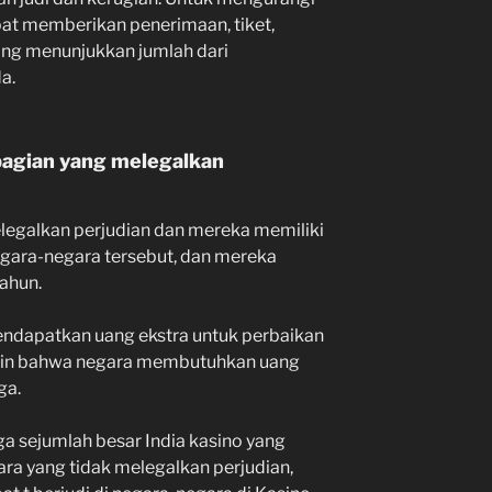
at memberikan penerimaan, tiket,
yang menunjukkan jumlah dari
a.
agian yang melegalkan
elegalkan perjudian dan mereka memiliki
negara-negara tersebut, dan mereka
ahun.
endapatkan uang ekstra untuk perbaikan
 lain bahwa negara membutuhkan uang
ga.
ga sejumlah besar India kasino yang
gara yang tidak melegalkan perjudian,