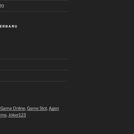
20
TERBARU
t Game Online
,
Game Slot
,
Agen
ame
,
Joker123