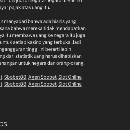
at t berjudi di negara-negara di Kasino
ar pajak atas uang itu.
n menyadari bahwa ada bisnis yang
r sana bahwa mereka tidak mendapatkan
nya itu membawa uang ke negara itu juga
ntuk setiap kasino yang terbuka. Jadi
gangguran tinggi ini berarti lebih
g dari statistik uang harus dihabiskan
menangan untuk negara dan orang-orang.
t
,
Sbobet88
,
Agen Sbobet
,
Slot Online
,
t
,
Sbobet88
,
Agen Sbobet
,
Slot Online
.
ps