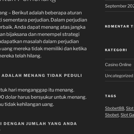
September 20
ng – Berikut adalah beberapa aturan
i sementara perjudian. Dalam perjudian
KOMENTAR 
terbaik. Anda dapat menang atas jangka
gan bijaksana dan menempel strategi
ndapatkan masalah dalam perjudian
uang mereka tidak memiliki dan ketika
KATEGORI
reka telah hilang.
Casino Online
 ADALAH MENANG TIDAK PEDULI
Uncategorized
tuk hari menganggap itu menang.
TAGS
00 dolar harus bersyukur untuk menang.
au tidak kehilangan uang.
Sbobet88
,
Slo
Sbobet
,
Slot G
I DENGAN JUMLAH YANG ANDA
.