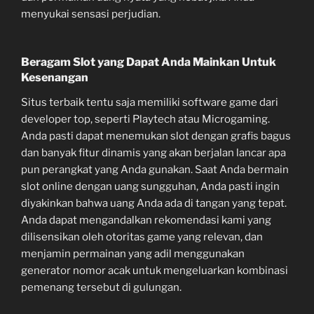
menyukai sensasi perjudian.
Beragam Slot yang Dapat Anda Mainkan Untuk
Kesenangan
Situs terbaik tentu saja memiliki software game dari
developer top, seperti Playtech atau Microgaming.
Anda pasti dapat menemukan slot dengan grafis bagus
dan banyak fitur dinamis yang akan berjalan lancar apa
pun perangkat yang Anda gunakan. Saat Anda bermain
slot online dengan uang sungguhan, Anda pasti ingin
diyakinkan bahwa uang Anda ada di tangan yang tepat.
Anda dapat mengandalkan rekomendasi kami yang
dilisensikan oleh otoritas game yang relevan, dan
menjamin permainan yang adil menggunakan
generator nomor acak untuk mengeluarkan kombinasi
pemenang tersebut di gulungan.