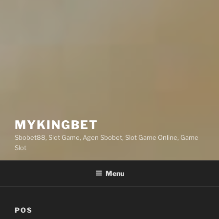
MYKINGBET
Sbobet88, Slot Game, Agen Sbobet, Slot Game Online, Game
Slot
Menu
POS