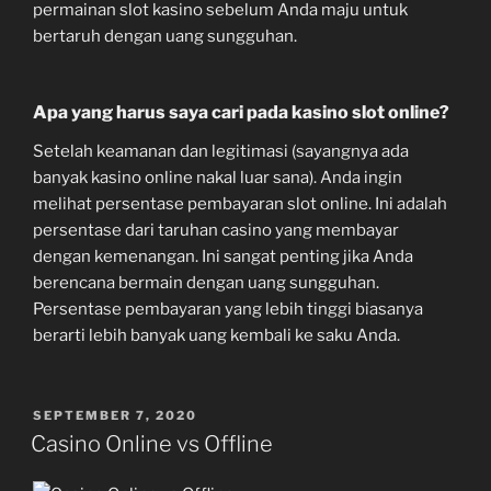
permainan slot kasino sebelum Anda maju untuk
bertaruh dengan uang sungguhan.
Apa yang harus saya cari pada kasino slot online?
Setelah keamanan dan legitimasi (sayangnya ada
banyak kasino online nakal luar sana). Anda ingin
melihat persentase pembayaran slot online. Ini adalah
persentase dari taruhan casino yang membayar
dengan kemenangan. Ini sangat penting jika Anda
berencana bermain dengan uang sungguhan.
Persentase pembayaran yang lebih tinggi biasanya
berarti lebih banyak uang kembali ke saku Anda.
DIPOSKAN
SEPTEMBER 7, 2020
PADA
Casino Online vs Offline