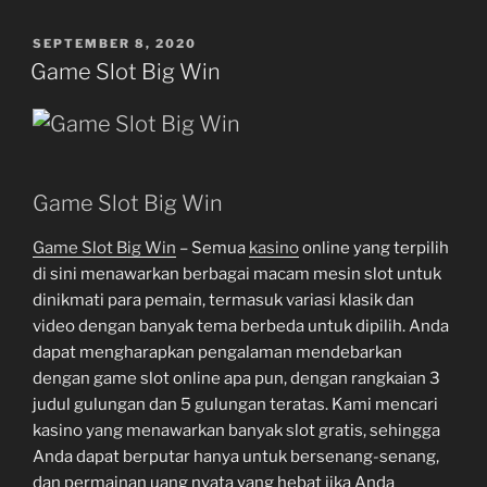
DIPOSKAN
SEPTEMBER 8, 2020
PADA
Game Slot Big Win
Game Slot Big Win
Game Slot Big Win
– Semua
kasino
online yang terpilih
di sini menawarkan berbagai macam mesin slot untuk
dinikmati para pemain, termasuk variasi klasik dan
video dengan banyak tema berbeda untuk dipilih. Anda
dapat mengharapkan pengalaman mendebarkan
dengan game slot online apa pun, dengan rangkaian 3
judul gulungan dan 5 gulungan teratas. Kami mencari
kasino yang menawarkan banyak slot gratis, sehingga
Anda dapat berputar hanya untuk bersenang-senang,
dan permainan uang nyata yang hebat jika Anda