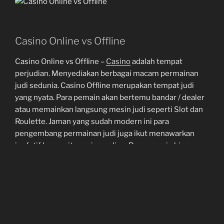
Casino Online vs Offline
Casino Online vs Offline –
Casino
adalah tempat
perjudian. Menyediakan berbagai macam permainan
judi sedunia. Casino Offline merupakan tempat judi
yang nyata. Para pemain akan bertemu bandar / dealer
atau memainkan langsung mesin judi seperti Slot dan
Roulette. Jaman yang sudah modern ini para
pengembang permainan judi juga ikut menawarkan
inofatif baru yaitu casino online. Para pemain bisa
bermain judi seperti pada casino offline dengan
peraturan dan taruhan yang sama. Bedanya kini dapat
dimainkan melalui smartphone anda dirumah masing
masing atau dimana pun anda berada.