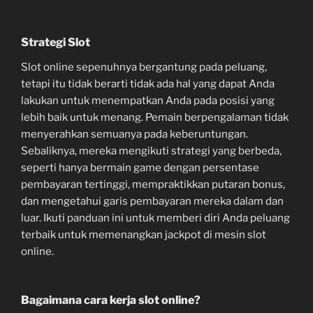
Strategi Slot
Slot online sepenuhnya bergantung pada peluang,
tetapi itu tidak berarti tidak ada hal yang dapat Anda
lakukan untuk menempatkan Anda pada posisi yang
lebih baik untuk menang. Pemain berpengalaman tidak
menyerahkan semuanya pada keberuntungan.
Sebaliknya, mereka mengikuti strategi yang berbeda,
seperti hanya bermain game dengan persentase
pembayaran tertinggi, mempraktikkan putaran bonus,
dan mengetahui garis pembayaran mereka dalam dan
luar. Ikuti panduan ini untuk memberi diri Anda peluang
terbaik untuk memenangkan jackpot di mesin slot
online.
Bagaimana cara kerja slot online?