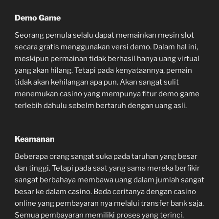
Demo Game
Seorang pemula selalu dapat memainkan mesin slot
secara gratis menggunakan versi demo. Dalam hal ini,
meskipun permainan tidak berhasil hanya uang virtual
yang akan hilang. Tetapi pada kenyataannya, pemain
tidak akan kehilangan apa pun. Akan sangat sulit
menemukan casino yang mempunya fitur demo game
terlebih dahulu sebelm bertaruh dengan uang asli.
Keamanan
Beberapa orang sangat suka pada taruhan yang besar
dan tinggi. Tetapi pada saat yang sama mereka berfikir
sangat berbahaya membawa uang dalam jumlah sangat
besar ke dalam casino. Beda ceritanya dengan casino
online yang pembayaran nya melalui transfer bank saja.
Semua pembayaran memiliki proses yang terinci.