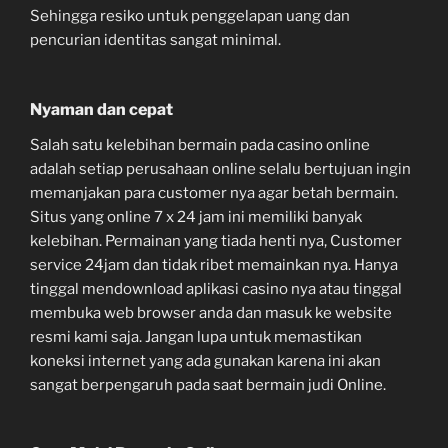
Sehingga resiko untuk penggelapan uang dan
pencurian identitas sangat minimal.
Nyaman dan cepat
Salah satu kelebihan bermain pada casino online
adalah setiap perusahaan online selalu bertujuan ingin
memanjakan para customer nya agar betah bermain.
Situs yang online 7 x 24 jam ini memiliki banyak
kelebihan. Permainan yang tiada henti nya, Customer
service 24jam dan tidak ribet memainkan nya. Hanya
tinggal mendownload aplikasi casino nya atau tinggal
membuka web browser anda dan masuk ke website
resmi kami saja. Jangan lupa untuk memastikan
koneksi internet yang ada gunakan karena ini akan
sangat berpengaruh pada saat bermain judi Online.