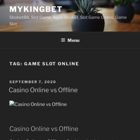
Lompat
MYKINGBET
ke
Sbobet88, Slot Game, Agen Sbobet, Slot Game Online, Game
konten
Slot
Menu
TAG:
GAME SLOT ONLINE
DIPOSKAN
SEPTEMBER 7, 2020
PADA
Casino Online vs Offline
Casino Online vs Offline