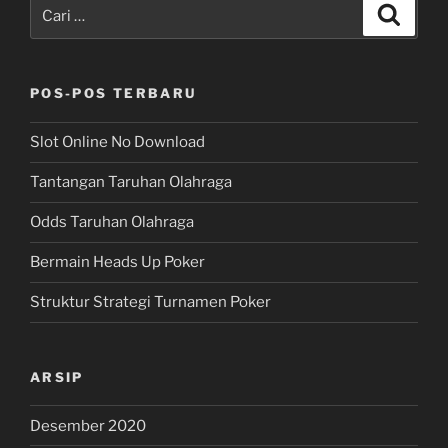
Pencarian
Cari
untuk:
POS-POS TERBARU
Slot Online No Download
Tantangan Taruhan Olahraga
Odds Taruhan Olahraga
Bermain Heads Up Poker
Struktur Strategi Turnamen Poker
ARSIP
Desember 2020