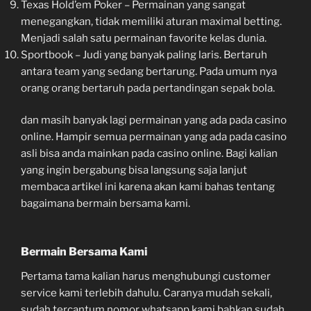
Texas Hold’em Poker – Permainan yang sangat
menegangkan, tidak memiliki aturan maximal betting.
Menjadi salah satu permainan favorite kelas dunia.
Sportbook – Judi yang banyak paling laris. Bertaruh
antara team yang sedang bertarung. Pada umum nya
orang orang bertaruh pada pertandingan sepak bola.
dan masih banyak lagi permainan yang ada pada casino
online. Hampir semua permainan yang ada pada casino
asli bisa anda mainkan pada casino online. Bagi kalian
yang ingin bergabung bisa langsung saja lanjut
membaca artikel ini karena akan kami bahas tentang
bagaimana bermain bersama kami.
Bermain Bersama Kami
Pertama tama kalian harus menghubungi customer
service kami terlebih dahulu. Caranya mudah sekali,
sudah tercantum nomor whatsapp kami bahkan sudah