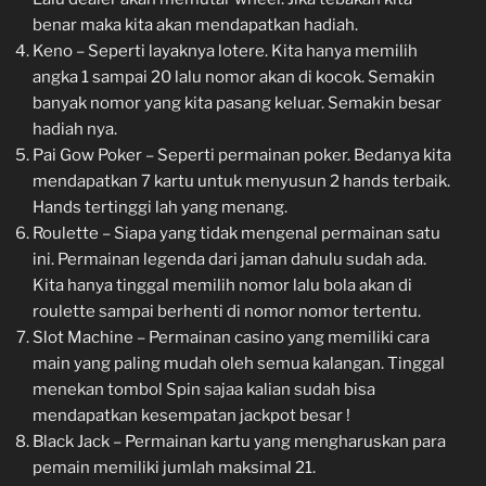
benar maka kita akan mendapatkan hadiah.
Keno – Seperti layaknya lotere. Kita hanya memilih
angka 1 sampai 20 lalu nomor akan di kocok. Semakin
banyak nomor yang kita pasang keluar. Semakin besar
hadiah nya.
Pai Gow Poker – Seperti permainan poker. Bedanya kita
mendapatkan 7 kartu untuk menyusun 2 hands terbaik.
Hands tertinggi lah yang menang.
Roulette – Siapa yang tidak mengenal permainan satu
ini. Permainan legenda dari jaman dahulu sudah ada.
Kita hanya tinggal memilih nomor lalu bola akan di
roulette sampai berhenti di nomor nomor tertentu.
Slot Machine – Permainan casino yang memiliki cara
main yang paling mudah oleh semua kalangan. Tinggal
menekan tombol Spin sajaa kalian sudah bisa
mendapatkan kesempatan jackpot besar !
Black Jack – Permainan kartu yang mengharuskan para
pemain memiliki jumlah maksimal 21.