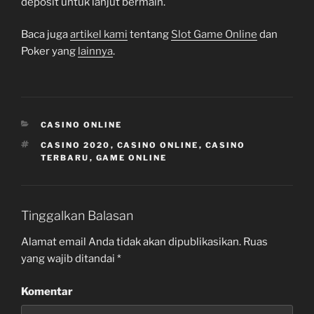
deposit untuk lanjut bermain.
Baca juga
artikel kami
tentang
Slot Game Online
dan
Poker yang
lainnya
.
KATEGORI
CASINO ONLINE
TAG
CASINO 2020
,
CASINO ONLINE
,
CASINO
TERBARU
,
GAME ONLINE
Tinggalkan Balasan
Alamat email Anda tidak akan dipublikasikan.
Ruas
yang wajib ditandai
*
Komentar