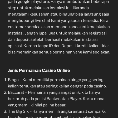
pada google playstore. Hanya membutuhkan beberapa
step untuk melakukan instalasi ini. Jika anda
mengalami kesusahan atau bingung bisa langsung saja
menghubungi live chat kami yang sudah tersedia. Para
customer service akan memandu anda untk melakukan
instalasi. Jangan lupa juga untuk melakukan registrasi
dan deposit setelah berhasil melakukan instalasi
aplikasi. Karena tanpa ID dan Deposit kredit kalian tidak
bisa memainkan semua permainan yang kami sediakan.
Jenis Permainan Casino Online
Bingo – Kami memiliki permainan bingo yang sering
kalian temukan atau sering kalian dengar pada casino.
Baccarat – Permainan yang sangat unik, kita hanya
bertaruh pada posisi Banker atau Player. Kartu mana
yang memiliki nilai paling besar.
The Big Six – Hanya memilih angka antara 1 sampai 6.
Lalu dealer akan memutar wheel. Jika tebakan kita