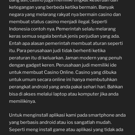
ketegangan yang berbeda ketika bermain. Banyak
negara yang melarang rakyat nya bermain casino dan
membuat status casino menjadi ilegal. Seperti
Indonesia contoh nya. Pemerintah selalu melarang
keras semua segala bentuk jenis perjudian yang ada.
Entah apa alasan pemerintah membuat aturan seperti
itu. Para perusahaan judi tidak berhenti ketika
peraturan itu di keluarkan. Jaman modern yang penuh
dengan gadget keren. Perusahaan judi memiliki ide
untuk membuat Casino Online. Casino yang dibuka
untuk umum secara online ini hanya membutuhkan
perangkat android yang anda pakai sehari hari. Bahkan
bisa di akses melalui laptop atau komputer jika anda
memilikinya.
Untuk menginstall aplikasi kami pada smartphone anda
yang berbasis android atau ios sangatlah mudah.
Seperti meng install game atau aplikasi yang tidak ada