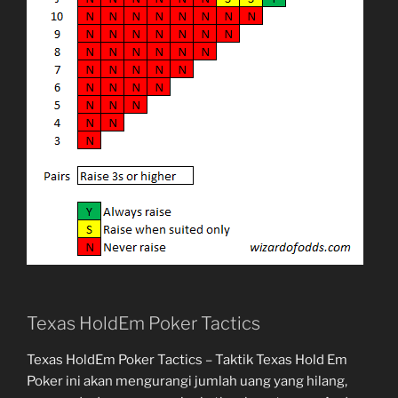
Texas HoldEm Poker Tactics
Texas HoldEm Poker Tactics – Taktik Texas Hold Em
Poker ini akan mengurangi jumlah uang yang hilang,