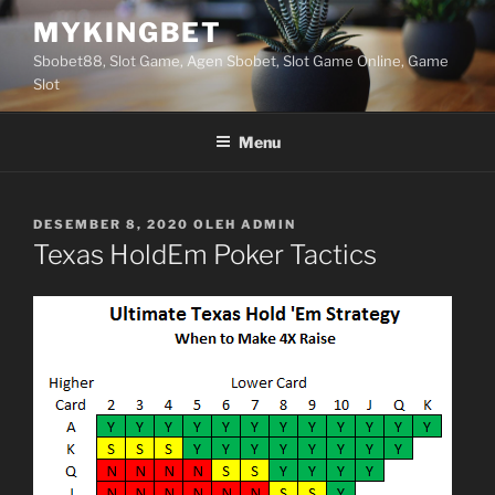
Lompat
MYKINGBET
ke
Sbobet88, Slot Game, Agen Sbobet, Slot Game Online, Game
konten
Slot
Menu
DIPOSKAN
DESEMBER 8, 2020
OLEH
ADMIN
PADA
Texas HoldEm Poker Tactics