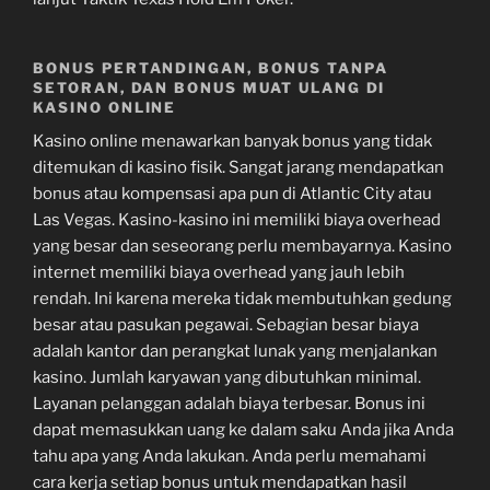
BONUS PERTANDINGAN, BONUS TANPA
SETORAN, DAN BONUS MUAT ULANG DI
KASINO ONLINE
Kasino online menawarkan banyak bonus yang tidak
ditemukan di kasino fisik. Sangat jarang mendapatkan
bonus atau kompensasi apa pun di Atlantic City atau
Las Vegas. Kasino-kasino ini memiliki biaya overhead
yang besar dan seseorang perlu membayarnya. Kasino
internet memiliki biaya overhead yang jauh lebih
rendah. Ini karena mereka tidak membutuhkan gedung
besar atau pasukan pegawai. Sebagian besar biaya
adalah kantor dan perangkat lunak yang menjalankan
kasino. Jumlah karyawan yang dibutuhkan minimal.
Layanan pelanggan adalah biaya terbesar. Bonus ini
dapat memasukkan uang ke dalam saku Anda jika Anda
tahu apa yang Anda lakukan. Anda perlu memahami
cara kerja setiap bonus untuk mendapatkan hasil