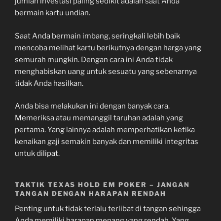
jumlah investasi paling sedikit adalah saat Anda
bermain kartu undian.
Saat Anda bermain imbang, seringkali lebih baik
mencoba melihat kartu berikutnya dengan harga yang
semurah mungkin. Dengan cara ini Anda tidak
menghabiskan uang untuk sesuatu yang sebenarnya
tidak Anda hasilkan.
Anda bisa melakukan ini dengan banyak cara.
Memeriksa atau memanggil taruhan adalah yang
pertama. Yang lainnya adalah memperhatikan ketika
kenaikan gaji semakin banyak dan memiliki integritas
untuk dilipat.
TAKTIK TEXAS HOLD EM POKER – JANGAN
TANGAN DENGAN HARAPAN RENDAH
Penting untuk tidak terlalu terlibat di tangan sehingga
Anda memiliki harapan menang yang rendah. Yang