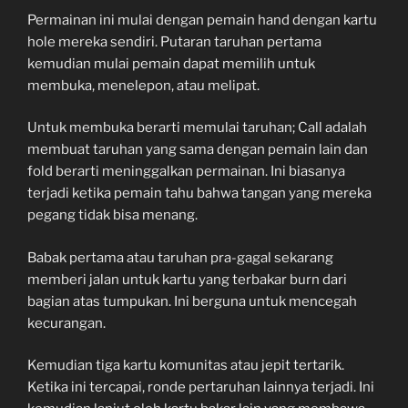
Permainan ini mulai dengan pemain hand dengan kartu
hole mereka sendiri. Putaran taruhan pertama
kemudian mulai pemain dapat memilih untuk
membuka, menelepon, atau melipat.
Untuk membuka berarti memulai taruhan; Call adalah
membuat taruhan yang sama dengan pemain lain dan
fold berarti meninggalkan permainan. Ini biasanya
terjadi ketika pemain tahu bahwa tangan yang mereka
pegang tidak bisa menang.
Babak pertama atau taruhan pra-gagal sekarang
memberi jalan untuk kartu yang terbakar burn dari
bagian atas tumpukan. Ini berguna untuk mencegah
kecurangan.
Kemudian tiga kartu komunitas atau jepit tertarik.
Ketika ini tercapai, ronde pertaruhan lainnya terjadi. Ini