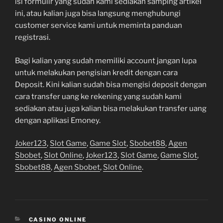
isi formulir yang sudah kami sediakan samping artikel
ini, atau kalian juga bisa langsung menghubungi
customer service kami untuk meminta panduan
registrasi.
Bagi kalian yang sudah memiliki account jangan lupa
untuk melakukan pengisian kredit dengan cara
Deposit. Kini kalian sudah bisa mengisi deposit dengan
cara transfer uang ke rekening yang sudah kami
sediakan atau juga kalian bisa melakukan transfer uang
dengan aplikasi Emoney.
Joker123
,
Slot Game
,
Game Slot
,
Sbobet88
,
Agen
Sbobet
,
Slot Online
,
Joker123
,
Slot Game
,
Game Slot
,
Sbobet88
,
Agen Sbobet
,
Slot Online
.
KATEGORI
CASINO ONLINE