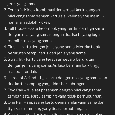
jenis yang sama.
Four of a Kind – kombinasi dari empat kartu dengan
nilai yang sama dengan kartu sisi kelima yang memiliki
nama lain adalah kicker.
Full House – satu kelompok yang terdiri dari tiga kartu
dengan nilai yang sama dengan dua kartu yang juga
memiliki nilai yang sama.
Flush – kartu dengan jenis yang sama. Mereka tidak
berurutan tetapi harus dari jenis yang sama.
Straight – kartu yang tersusun secara berurutan
dengan jenis yang sama. As bisa bermain baik tinggi
maupun rendah.
Three of A Kind – tiga kartu dengan nilai yang sama dan
dua kartu samping yang tidak berhubungan.
Two Pair – dua set pasangan dengan nilai yang sama
tambah satu kartu samping yang tidak berhubungan.
One Pair – sepasang kartu dengan nilai yang sama dan
tiga kartu samping yang tidak berhubungan.
Kartu Tinggi – kartu yang tidak dapat masuk ke dalam