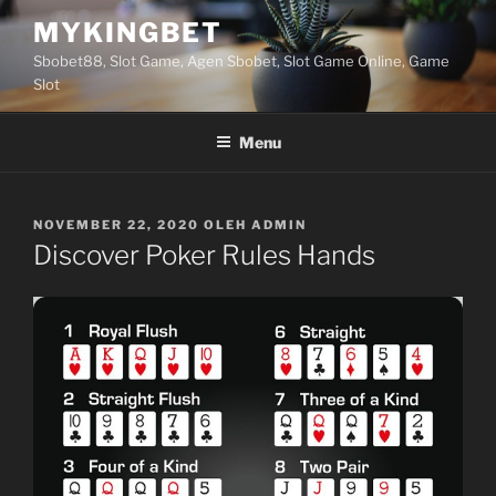
Lompat
MYKINGBET
ke
Sbobet88, Slot Game, Agen Sbobet, Slot Game Online, Game
konten
Slot
Menu
DIPOSKAN
NOVEMBER 22, 2020
OLEH
ADMIN
PADA
Discover Poker Rules Hands