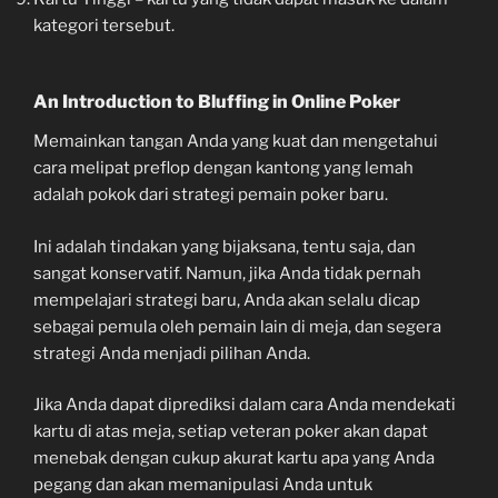
kategori tersebut.
An Introduction to Bluffing in Online Poker
Memainkan tangan Anda yang kuat dan mengetahui
cara melipat preflop dengan kantong yang lemah
adalah pokok dari strategi pemain poker baru.
Ini adalah tindakan yang bijaksana, tentu saja, dan
sangat konservatif. Namun, jika Anda tidak pernah
mempelajari strategi baru, Anda akan selalu dicap
sebagai pemula oleh pemain lain di meja, dan segera
strategi Anda menjadi pilihan Anda.
Jika Anda dapat diprediksi dalam cara Anda mendekati
kartu di atas meja, setiap veteran poker akan dapat
menebak dengan cukup akurat kartu apa yang Anda
pegang dan akan memanipulasi Anda untuk