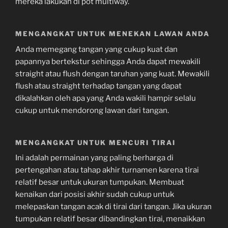
mereka lakukan di pot multiway.
MENGANGKAT UNTUK MENEKAN LAWAN ANDA
Anda memegang tangan yang cukup kuat dan
papannya bertekstur sehingga Anda dapat mewakili
straight atau flush dengan taruhan yang kuat. Mewakili
flush atau straight terhadap tangan yang dapat
dikalahkan oleh apa yang Anda wakili hampir selalu
cukup untuk mendorong lawan dari tangan.
MENGANGKAT UNTUK MENCURI TIRAI
Ini adalah permainan yang paling berharga di
pertengahan atau tahap akhir turnamen karena tirai
relatif besar untuk ukuran tumpukan. Membuat
kenaikan dari posisi akhir sudah cukup untuk
melepaskan tangan acak di tirai dari tangan. Jika ukuran
tumpukan relatif besar dibandingkan tirai, menaikkan