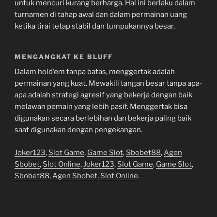
untuk mencuri kurang berharga. Hal ini berlaku dalam
turnamen di tahap awal dan dalam permainan uang
ketika tirai tetap stabil dan tumpukannya besar.
MENGANGKAT KE BLUFF
Dalam hold’em tanpa batas, menggertak adalah
permainan yang kuat. Mewakili tangan besar tanpa apa-
apa adalah strategi agresif yang bekerja dengan baik
melawan pemain yang lebih pasif. Menggertak bisa
digunakan secara berlebihan dan bekerja paling baik
saat digunakan dengan pengekangan.
Joker123
,
Slot Game
,
Game Slot
,
Sbobet88
,
Agen
Sbobet
,
Slot Online
,
Joker123
,
Slot Game
,
Game Slot
,
Sbobet88
,
Agen Sbobet
,
Slot Online
.