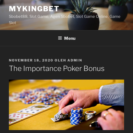
Lompat
MYKINGBET
ke
Sbobet88, Slot Game, Agen Sbobet, Slot Game Online, Game
konten
Slot
Menu
DIPOSKAN
NOVEMBER 18, 2020
OLEH
ADMIN
PADA
The Importance Poker Bonus