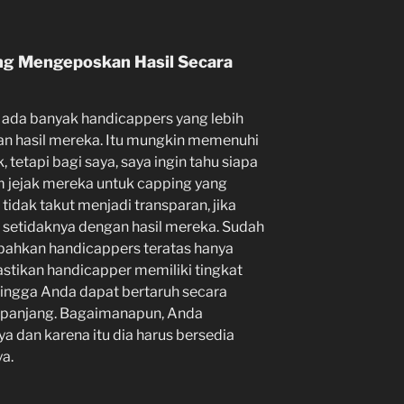
ng Mengeposkan Hasil Secara
, ada banyak handicappers yang lebih
an hasil mereka. Itu mungkin memenuhi
tetapi bagi saya, saya ingin tahu siapa
m jejak mereka untuk capping yang
tidak takut menjadi transparan, jika
, setidaknya dengan hasil mereka. Sudah
ahkan handicappers teratas hanya
astikan handicapper memiliki tingkat
hingga Anda dapat bertaruh secara
panjang. Bagaimanapun, Anda
 dan karena itu dia harus bersedia
a.