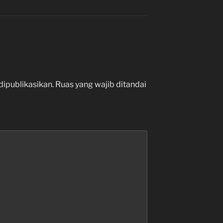
dipublikasikan.
Ruas yang wajib ditandai