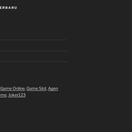
TERBARU
t Game Online
,
Game Slot
,
Agen
ame
,
Joker123