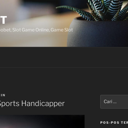
T
obet, Slot Game Online, Game Slot
IN
Pencarian
Sports Handicapper
untuk:
POS-POS TE