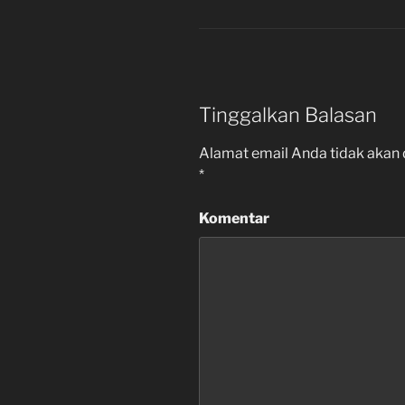
Tinggalkan Balasan
Alamat email Anda tidak akan 
*
Komentar