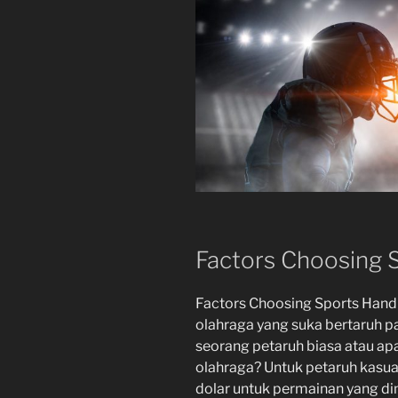
Factors Choosing 
Factors Choosing Sports Han
olahraga yang suka bertaruh p
seorang petaruh biasa atau a
olahraga? Untuk petaruh kasu
dolar untuk permainan yang dim