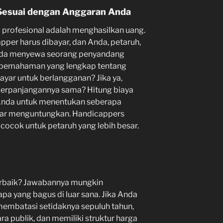
 Sesuai dengan Anggaran Anda
a profesional adalah menghasilkan uang.
pper harus dibayar, dan Anda, petaruh,
Anda menyewa seorang penyandang
i pemahaman yang lengkap tentang
ar untuk berlangganan? Jika ya,
 perpanjangannya sama? Hitung biaya
Anda untuk menentukan seberapa
gar menguntungkan. Handicappers
 cocok untuk petaruh yang lebih besar.
erbaik? Jawabannya mungkin
a yang bagus di luar sana. Jika Anda
 membatasi setidaknya sepuluh tahun,
a publik, dan memiliki struktur harga