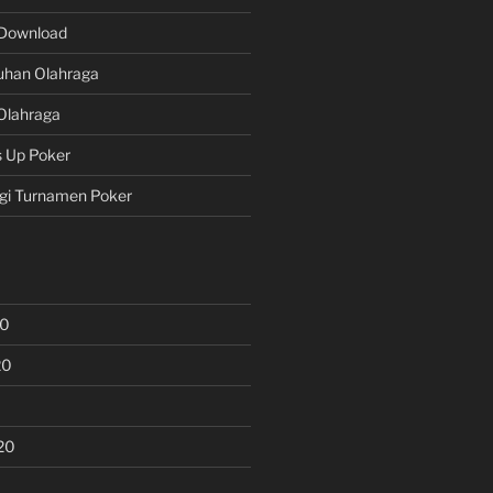
 Download
uhan Olahraga
Olahraga
 Up Poker
egi Turnamen Poker
20
20
20