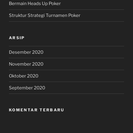
Bermain Heads Up Poker
Struktur Strategi Turnamen Poker
ARSIP
Desember 2020
November 2020
Oktober 2020
September 2020
KOMENTAR TERBARU