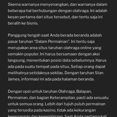
Skema warnanya menyenangkan, dan warnanya dalam
beberapa hal berhubungan dengan olahraga. Ini adalah
kesan pertama dari situs tersebut, dan tentu saja ini
beralih ke bisnis.
Panggung tengah saat Anda berada beranda adalah
pasar taruhan “Dalam Permainan”. Ini tentu saja
merupakan area situs taruhan olahraga online yang
semakin populer. Ini harus bersamaan dengan aksi
langsung, menentukan posisi data sebelumnya. Harus
ada pada suatu tempat pada situs, Setiap orang dapat
melihatnya setidaknya sekilas. Dengan taruhan Stan
James, informasi ini ada pada halaman beranda.
Dengan opsi untuk taruhan Olahraga, Balapan,
Permainan, dan bagian Keterampilan, pasti ada sesuatu
untuk semua orang. Lebih dari tujuh puluh permainan
yang tersedia pada kasino, tidak ada kekurangan
kesenangan dan kegembiraan. Saat Anda pertama kali