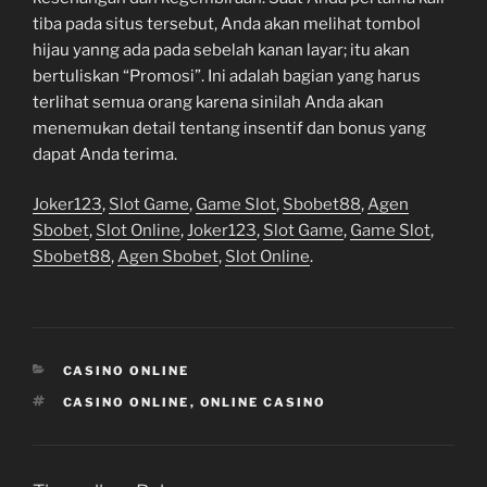
tiba pada situs tersebut, Anda akan melihat tombol
hijau yanng ada pada sebelah kanan layar; itu akan
bertuliskan “Promosi”. Ini adalah bagian yang harus
terlihat semua orang karena sinilah Anda akan
menemukan detail tentang insentif dan bonus yang
dapat Anda terima.
Joker123
,
Slot Game
,
Game Slot
,
Sbobet88
,
Agen
Sbobet
,
Slot Online
,
Joker123
,
Slot Game
,
Game Slot
,
Sbobet88
,
Agen Sbobet
,
Slot Online
.
KATEGORI
CASINO ONLINE
TAG
CASINO ONLINE
,
ONLINE CASINO