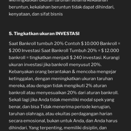
beruntun, kekalahan beruntun tidak dapat dihindari,
kenyataan, dan sifat bisnis
5. Tingkatkan ukuran INVESTASI
Saat Bankroll tumbuh 20% Contoh $ 10.000 Bankroll =
$ 200 Investasi Saat Bankroll Tumbuh 20% = $ 12.000
bankroll = tingkatkan menjadi $ 240 investasi. Kurangi
ukuran investasi jika bankroll menyusut 20%.
Kebanyakan orang berantakan & mencoba mengejar
ketinggalan, dengan meningkatkan ukuran taruhan
mereka, atau dengan tidak mengikuti 2% aturan
bankroll atau menyesuaikan 20% dari aturan bankroll.
Sekali lagi jika Anda tidak memiliki modal spek yang
benar, dan bisa Tidak menerima periode kerugian,
taruhan olahraga, atau ekuitas perdagangan harian
secara emosional, bukan untuk Anda, dan Anda harus
dihindari. Yang terpenting, memiliki disiplin, dan