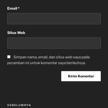
Email
*
Situs Web
Simpan nama, email, dan situs web saya pada
peramban ini untuk komentar saya berikutnya.
Navigasi
SEBELUMNYA
Pos