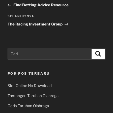
pos
Sebelumnya
Find Betting Advice Resource
SELANJUTNYA
Pos
Selanjutnya
The Racing Investment Group
Pencarian
Cari
untuk:
POS-POS TERBARU
Slot Online No Download
Tantangan Taruhan Olahraga
Odds Taruhan Olahraga