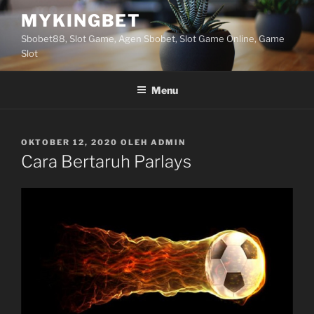
Lompat
MYKINGBET
ke
Sbobet88, Slot Game, Agen Sbobet, Slot Game Online, Game
konten
Slot
Menu
DIPOSKAN
OKTOBER 12, 2020
OLEH
ADMIN
PADA
Cara Bertaruh Parlays