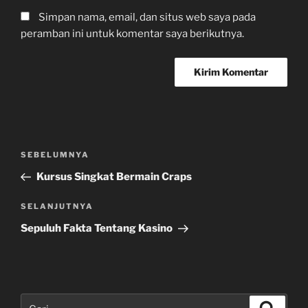
Simpan nama, email, dan situs web saya pada
peramban ini untuk komentar saya berikutnya.
Navigasi
SEBELUMNYA
Pos
pos
Sebelumnya
Kursus Singkat Bermain Craps
SELANJUTNYA
Pos
Selanjutnya
Sepuluh Fakta Tentang Kasino
Pencarian
Cari