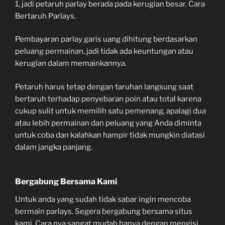
1, jadi petaruh parlay berada pada kerugian besar. Cara
Bertaruh Parlays.
Pembayaran parlay garis uang dihitung berdasarkan
peluang permainan, jadi tidak ada keuntungan atau
kerugian dalam memainkannya.
Petaruh harus tetap dengan taruhan langsung saat
bertaruh terhadap penyebaran poin atau total karena
cukup sulit untuk memilih satu pemenang, apalagi dua
atau lebih permainan dan peluang yang Anda diminta
untuk coba dan kalahkan hampir tidak mungkin diatasi
dalam jangka panjang.
Bergabung Bersama Kami
Untuk anda yang sudah tidak sabar ingin mencoba
bermain parlays. Segera bergabung bersama situs
kami. Cara nya sangat mudah hanya dengan mengisi