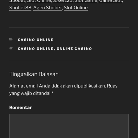
Sbobet
,
Slot Online
,
Joker123
,
Slot Game
,
Game Slot
,
Sbobet88
,
Agen Sbobet
,
Slot Online
.
KATEGORI
CASINO ONLINE
TAG
CASINO ONLINE
,
ONLINE CASINO
Tinggalkan Balasan
Alamat email Anda tidak akan dipublikasikan.
Ruas
yang wajib ditandai
*
Komentar