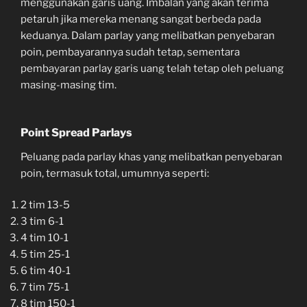
menggunakan garis uang. Imbalan yang akan terima
petaruh jika mereka menang sangat berbeda pada
keduanya. Dalam parlay yang melibatkan penyebaran
poin, pembayarannya sudah tetap, sementara
pembayaran parlay garis uang telah tetap oleh peluang
masing-masing tim.
Point Spread Parlays
Peluang pada parlay khas yang melibatkan penyebaran
poin, termasuk total, umumnya seperti:
2 tim 13-5
3 tim 6-1
4 tim 10-1
5 tim 25-1
6 tim 40-1
7 tim 75-1
8 tim 150-1