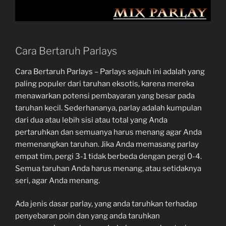
Cara Bertaruh Parlays
Cara Bertaruh Parlays – Parlays sejauh ini adalah yang
paling populer dari taruhan eksotis, karena mereka
menawarkan potensi pembayaran yang besar pada
taruhan kecil. Sederhananya, parlay adalah kumpulan
dari dua atau lebih sisi atau total yang Anda
pertaruhkan dan semuanya harus menang agar Anda
memenangkan taruhan. Jika Anda memasang parlay
empat tim, pergi 3-1 tidak berbeda dengan pergi 0-4.
Semua taruhan Anda harus menang, atau setidaknya
seri, agar Anda menang.
Ada jenis dasar parlay, yang anda taruhkan terhadap
penyebaran poin dan yang anda taruhkan