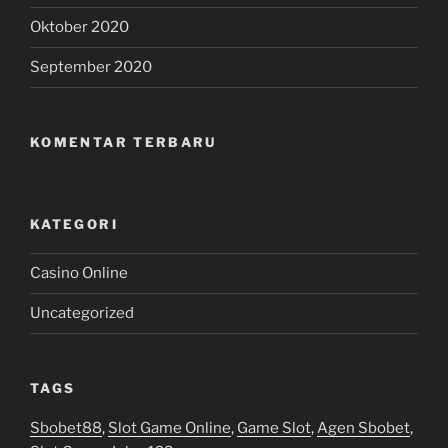
Oktober 2020
September 2020
KOMENTAR TERBARU
KATEGORI
Casino Online
Uncategorized
TAGS
Sbobet88
,
Slot Game Online
,
Game Slot
,
Agen Sbobet
,