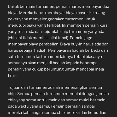
Untuk bermain turnamen, pemain harus membayar dua
biaya. Mereka harus membayar biaya masuk ke ruang
poker yang menyelenggarakan turnamen untuk
menutupi biaya yang terlibat. Ini memberi pemain kursi
yang telah ada dan sejumlah chip turnamen yang ada
(chip ini tidak memiliki nilai tunai). Pemain juga
membayar biaya pembelian. Biaya buy-in harus ada dan
harus sebagai hadiah. Pembayaran hadiah berbeda dari
satu turnamen ke turnamen lainnya tetapi biasanya
semuanya akan menjadi hadiah kepada beberapa
pemain yang cukup beruntung untuk mencapai meja
final.
Tujuan dari turnamen adalah memenangkan semua
chip. Semua pemain turnamen memulai dengan jumlah
chip yang sama untuk main dan semua mulai bermain
pada waktu yang sama. Pemain bermain sampai
mereka kehilangan semua chip mereka dan kemudian