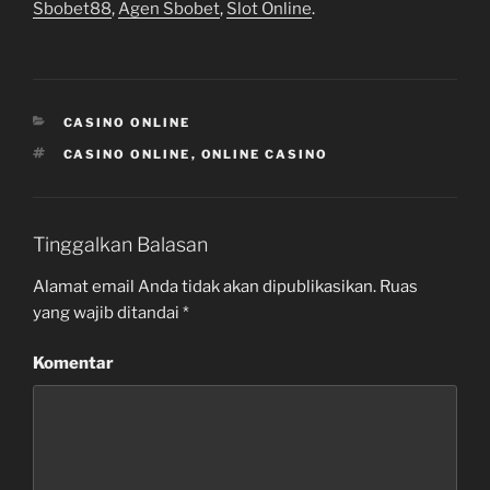
Sbobet88
,
Agen Sbobet
,
Slot Online
.
KATEGORI
CASINO ONLINE
TAG
CASINO ONLINE
,
ONLINE CASINO
Tinggalkan Balasan
Alamat email Anda tidak akan dipublikasikan.
Ruas
yang wajib ditandai
*
Komentar