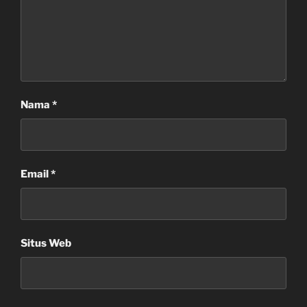
Nama
*
Email
*
Situs Web