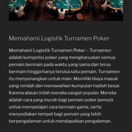
Memahami Logistik Turnamen Poker
Memahami Logistik Turnamen Poker – Turnamen
adalah kompetisi poker yang mengharuskan semua
pemain bermain pada waktu yang sama dan terus
bermain hingga hanya tersisa satu pemain. Turnamen
itu menyenangkan untuk main. Memiliki biaya masuk
yang rendah dan menawarkan kumpulan hadiah besar.
Karena alasan inilah mereka sangat populer. Mereka
adalah cara yang murah bagi pemain poker pemula
untuk mempelajari cara bermain game, serta
menyediakan tempat bagi pemain yang lebih
berpengalaman untuk mendapatkan pengalaman.