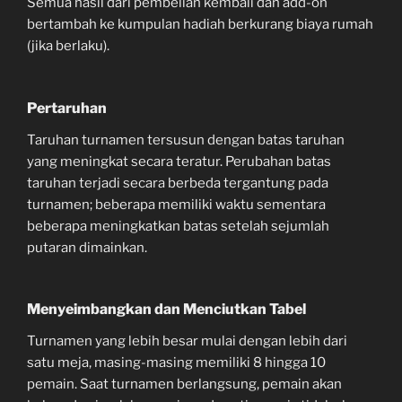
Semua hasil dari pembelian kembali dan add-on
bertambah ke kumpulan hadiah berkurang biaya rumah
(jika berlaku).
Pertaruhan
Taruhan turnamen tersusun dengan batas taruhan
yang meningkat secara teratur. Perubahan batas
taruhan terjadi secara berbeda tergantung pada
turnamen; beberapa memiliki waktu sementara
beberapa meningkatkan batas setelah sejumlah
putaran dimainkan.
Menyeimbangkan dan Menciutkan Tabel
Turnamen yang lebih besar mulai dengan lebih dari
satu meja, masing-masing memiliki 8 hingga 10
pemain. Saat turnamen berlangsung, pemain akan