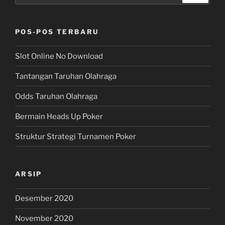
POS-POS TERBARU
Slot Online No Download
Tantangan Taruhan Olahraga
Odds Taruhan Olahraga
Bermain Heads Up Poker
Struktur Strategi Turnamen Poker
ARSIP
Desember 2020
November 2020